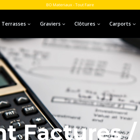
BO Materiaux - Tout Faire
Terrasses
Graviers
Clôtures
Carports
t Factures /