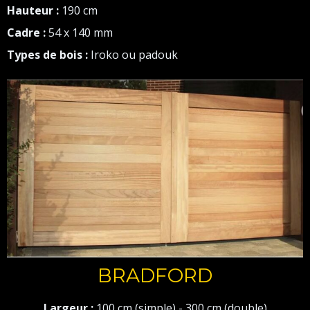
Hauteur :
190 cm
Cadre :
54 x 140 mm
Types de bois :
Iroko ou padouk
BRADFORD
Largeur :
100 cm (simple) - 300 cm (double)